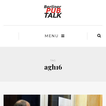
MENU
TAG
agh16