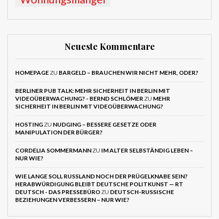
Neueste Kommentare
HOMEPAGE
ZU
BARGELD – BRAUCHEN WIR NICHT MEHR, ODER?
BERLINER PUB TALK: MEHR SICHERHEIT IN BERLIN MIT
VIDEOÜBERWACHUNG? - BERND SCHLÖMER
ZU
MEHR
SICHERHEIT IN BERLIN MIT VIDEOÜBERWACHUNG?
HOSTING
ZU
NUDGING – BESSERE GESETZE ODER
MANIPULATION DER BÜRGER?
CORDELIA SOMMERMANN
ZU
IM ALTER SELBSTÄNDIG LEBEN –
NUR WIE?
WIE LANGE SOLL RUSSLAND NOCH DER PRÜGELKNABE SEIN?
HERABWÜRDIGUNG BLEIBT DEUTSCHE POLITKUNST — RT
DEUTSCH - DAS PRESSEBÜRO
ZU
DEUTSCH-RUSSISCHE
BEZIEHUNGEN VERBESSERN – NUR WIE?