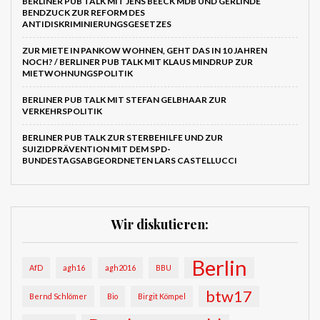
BERLINER PUB TALK MIT JENS BEECK MDB UND GERLINDE
BENDZUCK ZUR REFORM DES
ANTIDISKRIMINIERUNGSGESETZES
ZUR MIETE IN PANKOW WOHNEN, GEHT DAS IN 10 JAHREN
NOCH? / BERLINER PUB TALK MIT KLAUS MINDRUP ZUR
MIETWOHNUNGSPOLITIK
BERLINER PUB TALK MIT STEFAN GELBHAAR ZUR
VERKEHRSPOLITIK
BERLINER PUB TALK ZUR STERBEHILFE UND ZUR
SUIZIDPRÄVENTION MIT DEM SPD-
BUNDESTAGSABGEORDNETEN LARS CASTELLUCCI
Wir diskutieren:
Berlin
AfD
agh16
agh2016
BBU
btw17
Bernd Schlömer
Bio
Birgit Kömpel