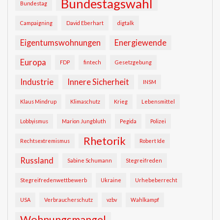
Bundestagswahl
Bundestag
Campaigning
David Eberhart
digtalk
Eigentumswohnungen
Energiewende
Europa
FDP
fintech
Gesetzgebung
Industrie
Innere Sicherheit
INSM
Klaus Mindrup
Klimaschutz
Krieg
Lebensmittel
Lobbyismus
Marion Jungbluth
Pegida
Polizei
Rhetorik
Rechtsextremismus
Robert Ide
Russland
Sabine Schumann
Stegreifreden
Stegreifredenwettbewerb
Ukraine
Urhebeberrecht
USA
Verbraucherschutz
vzbv
Wahlkampf
Wohnungsmangel