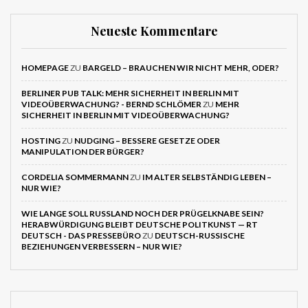
Neueste Kommentare
HOMEPAGE
ZU
BARGELD – BRAUCHEN WIR NICHT MEHR, ODER?
BERLINER PUB TALK: MEHR SICHERHEIT IN BERLIN MIT
VIDEOÜBERWACHUNG? - BERND SCHLÖMER
ZU
MEHR
SICHERHEIT IN BERLIN MIT VIDEOÜBERWACHUNG?
HOSTING
ZU
NUDGING – BESSERE GESETZE ODER
MANIPULATION DER BÜRGER?
CORDELIA SOMMERMANN
ZU
IM ALTER SELBSTÄNDIG LEBEN –
NUR WIE?
WIE LANGE SOLL RUSSLAND NOCH DER PRÜGELKNABE SEIN?
HERABWÜRDIGUNG BLEIBT DEUTSCHE POLITKUNST — RT
DEUTSCH - DAS PRESSEBÜRO
ZU
DEUTSCH-RUSSISCHE
BEZIEHUNGEN VERBESSERN – NUR WIE?