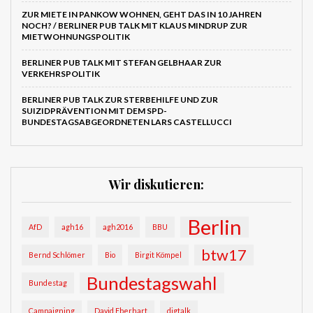
ZUR MIETE IN PANKOW WOHNEN, GEHT DAS IN 10 JAHREN
NOCH? / BERLINER PUB TALK MIT KLAUS MINDRUP ZUR
MIETWOHNUNGSPOLITIK
BERLINER PUB TALK MIT STEFAN GELBHAAR ZUR
VERKEHRSPOLITIK
BERLINER PUB TALK ZUR STERBEHILFE UND ZUR
SUIZIDPRÄVENTION MIT DEM SPD-
BUNDESTAGSABGEORDNETEN LARS CASTELLUCCI
Wir diskutieren:
Berlin
AfD
agh16
agh2016
BBU
btw17
Bernd Schlömer
Bio
Birgit Kömpel
Bundestagswahl
Bundestag
Campaigning
David Eberhart
digtalk