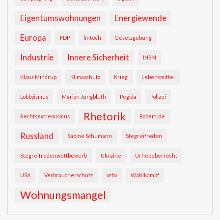
Eigentumswohnungen
Energiewende
Europa
FDP
fintech
Gesetzgebung
Industrie
Innere Sicherheit
INSM
Klaus Mindrup
Klimaschutz
Krieg
Lebensmittel
Lobbyismus
Marion Jungbluth
Pegida
Polizei
Rhetorik
Rechtsextremismus
Robert Ide
Russland
Sabine Schumann
Stegreifreden
Stegreifredenwettbewerb
Ukraine
Urhebeberrecht
USA
Verbraucherschutz
vzbv
Wahlkampf
Wohnungsmangel