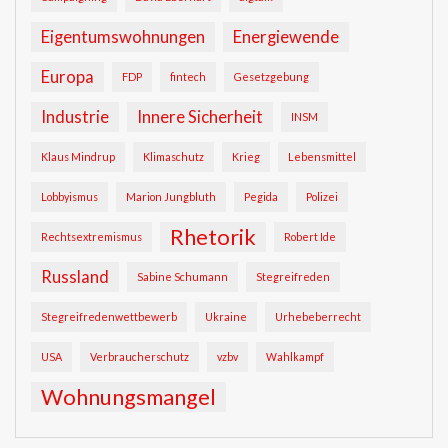
Eigentumswohnungen
Energiewende
Europa
FDP
fintech
Gesetzgebung
Industrie
Innere Sicherheit
INSM
Klaus Mindrup
Klimaschutz
Krieg
Lebensmittel
Lobbyismus
Marion Jungbluth
Pegida
Polizei
Rhetorik
Rechtsextremismus
Robert Ide
Russland
Sabine Schumann
Stegreifreden
Stegreifredenwettbewerb
Ukraine
Urhebeberrecht
USA
Verbraucherschutz
vzbv
Wahlkampf
Wohnungsmangel