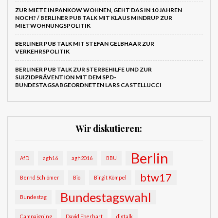
ZUR MIETE IN PANKOW WOHNEN, GEHT DAS IN 10 JAHREN
NOCH? / BERLINER PUB TALK MIT KLAUS MINDRUP ZUR
MIETWOHNUNGSPOLITIK
BERLINER PUB TALK MIT STEFAN GELBHAAR ZUR
VERKEHRSPOLITIK
BERLINER PUB TALK ZUR STERBEHILFE UND ZUR
SUIZIDPRÄVENTION MIT DEM SPD-
BUNDESTAGSABGEORDNETEN LARS CASTELLUCCI
Wir diskutieren:
Berlin
AfD
agh16
agh2016
BBU
btw17
Bernd Schlömer
Bio
Birgit Kömpel
Bundestagswahl
Bundestag
Campaigning
David Eberhart
digtalk