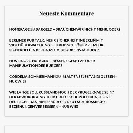
Neueste Kommentare
HOMEPAGE
ZU
BARGELD – BRAUCHEN WIR NICHT MEHR, ODER?
BERLINER PUB TALK: MEHR SICHERHEIT IN BERLIN MIT
VIDEOÜBERWACHUNG? - BERND SCHLÖMER
ZU
MEHR
SICHERHEIT IN BERLIN MIT VIDEOÜBERWACHUNG?
HOSTING
ZU
NUDGING – BESSERE GESETZE ODER
MANIPULATION DER BÜRGER?
CORDELIA SOMMERMANN
ZU
IM ALTER SELBSTÄNDIG LEBEN –
NUR WIE?
WIE LANGE SOLL RUSSLAND NOCH DER PRÜGELKNABE SEIN?
HERABWÜRDIGUNG BLEIBT DEUTSCHE POLITKUNST — RT
DEUTSCH - DAS PRESSEBÜRO
ZU
DEUTSCH-RUSSISCHE
BEZIEHUNGEN VERBESSERN – NUR WIE?