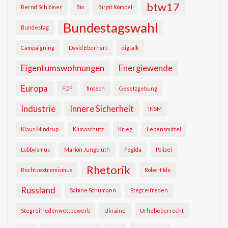
btw17
Bernd Schlömer
Bio
Birgit Kömpel
Bundestagswahl
Bundestag
Campaigning
David Eberhart
digtalk
Eigentumswohnungen
Energiewende
Europa
FDP
fintech
Gesetzgebung
Industrie
Innere Sicherheit
INSM
Klaus Mindrup
Klimaschutz
Krieg
Lebensmittel
Lobbyismus
Marion Jungbluth
Pegida
Polizei
Rhetorik
Rechtsextremismus
Robert Ide
Russland
Sabine Schumann
Stegreifreden
Stegreifredenwettbewerb
Ukraine
Urhebeberrecht