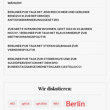
WÄHLEN?
BERLINER PUB TALK MIT JENS BEECK MDB UND GERLINDE
BENDZUCK ZUR REFORM DES
ANTIDISKRIMINIERUNGSGESETZES
ZUR MIETE IN PANKOW WOHNEN, GEHT DAS IN 10 JAHREN
NOCH? / BERLINER PUB TALK MIT KLAUS MINDRUP ZUR
MIETWOHNUNGSPOLITIK
BERLINER PUB TALK MIT STEFAN GELBHAAR ZUR
VERKEHRSPOLITIK
BERLINER PUB TALK ZUR STERBEHILFE UND ZUR
SUIZIDPRÄVENTION MIT DEM SPD-
BUNDESTAGSABGEORDNETEN LARS CASTELLUCCI
Wir diskutieren:
Berlin
AfD
agh16
agh2016
BBU