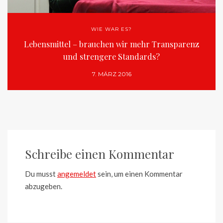
WIE WAR ES?
Lebensmittel – brauchen wir mehr Transparenz
und strengere Standards?
7. MÄRZ 2016
Schreibe einen Kommentar
Du musst
angemeldet
sein, um einen Kommentar
abzugeben.