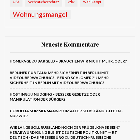
USA
Verbraucherschutz
vzbv
Wahlkampf
Wohnungsmangel
Neueste Kommentare
HOMEPAGE
ZU
BARGELD – BRAUCHEN WIR NICHT MEHR, ODER?
BERLINER PUB TALK: MEHR SICHERHEIT IN BERLIN MIT
VIDEOÜBERWACHUNG? - BERND SCHLÖMER
ZU
MEHR
SICHERHEIT IN BERLIN MIT VIDEOÜBERWACHUNG?
HOSTING
ZU
NUDGING – BESSERE GESETZE ODER
MANIPULATION DER BÜRGER?
CORDELIA SOMMERMANN
ZU
IM ALTER SELBSTÄNDIG LEBEN –
NUR WIE?
WIE LANGE SOLL RUSSLAND NOCH DER PRÜGELKNABE SEIN?
HERABWÜRDIGUNG BLEIBT DEUTSCHE POLITKUNST — RT
DEUTSCH - DAS PRESSEBÜRO
ZU
DEUTSCH-RUSSISCHE