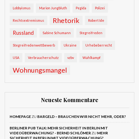
Lobbyismus
Marion Jungbluth
Pegida
Polizei
Rhetorik
Rechtsextremismus
Robert Ide
Russland
Sabine Schumann
Stegreifreden
Stegreifredenwettbewerb
Ukraine
Urhebeberrecht
USA
Verbraucherschutz
vzbv
Wahlkampf
Wohnungsmangel
Neueste Kommentare
HOMEPAGE
ZU
BARGELD – BRAUCHEN WIR NICHT MEHR, ODER?
BERLINER PUB TALK: MEHR SICHERHEIT IN BERLIN MIT
VIDEOÜBERWACHUNG? - BERND SCHLÖMER
ZU
MEHR
SICHERHEIT IN BERLIN MIT VIDEOÜBERWACHUNG?