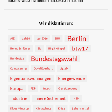
BUNDESTAGSABGEORDNETEN LARS CASTELLUCCI
Wir diskutieren:
Berlin
AfD
agh16
agh2016
BBU
btw17
Bernd Schlömer
Bio
Birgit Kömpel
Bundestagswahl
Bundestag
Campaigning
David Eberhart
digtalk
Eigentumswohnungen
Energiewende
Europa
FDP
fintech
Gesetzgebung
Industrie
Innere Sicherheit
INSM
Klaus Mindrup
Klimaschutz
Krieg
Lebensmittel