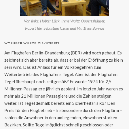
Von links: Holger Lück, Irene Waltz-Oppertshäuser,
Robert Ide, Sebastian Czaja und Matthias Bannas
WORÜBER WURDE DISKUTIERT?
Am Flughafen Berlin-Brandenburg (BER) wird noch gebaut. Es
zeichnet sich aber bereits ab, dass er bei der Eröffnung zu klein
sein wird. Das ist Anlass für ein Volksbegehren zum
Weiterbetrieb des Flughafens Tegel. Aber ist der Flughafen
Tegel überhaupt noch zeitgemäß? Er wurde 1974 für 2,5
Millionen Passagiere jährlich geplant. Im letzten Jahr waren es
mehr als 21 Millionen Passagiere und die Zahlen steigen
weiter. Ist Tegel deshalb bereits ein Sicherheitsrisiko? Den
Preis für den Flugbetrieb – insbesondere durch den Fluglärm –
zahlen die Anwohner in den umliegenden, einwohnerstarken
Bezirken. Sollte Tegel möglichst schnell geschlossen oder