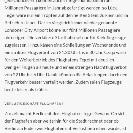
(„Blechbüchsen“) können auch in Tegel nur maximal fünf
Millionen Passagiere im Jahr abgefertigt werden, so Lück.
Tegel wäre nur ein Tropfen auf den heißen Stein, zu klein und im
Betrieb zu teuer. Der im Vergleich immer wieder genannte
Londoner City Airport könne nur fünf Millionen Passagiere
abfertigen. Die verkürzte Startbahn sei nur für Kleinflugzeuge
zugelassen. Hinzu kämen eine Schließung am Wochenende und
ein striktes Flugverbot von 21.30 Uhr bis 6.30 Uhr. Czaja warb
für den Weiterbetrieb des Flughafens Tegel mit deutlich
weniger Flügen als heute und einem strengen Nachtflugverbot
von 22 Uhr bis 6 Uhr. Damit könnten die Belastungen durch den
Flugverkehr besser verteilt werden. Zudem seien Flugzeuge
heute leiser als früher.
VERLUSTGESCHÄFT FLUGHÄFEN?
Zurzeit macht Berlin mit dem Flughafen Tegel Gewinn. Ob sich
der Flughafen aber weiterhin für die Stadt rechnet oder ob
Berlin am Ende zwei Flughäfen mit Verlust betreiben würde, ist