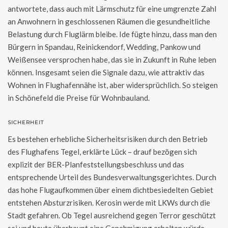
antwortete, dass auch mit Lärmschutz für eine umgrenzte Zahl
an Anwohnern in geschlossenen Räumen die gesundheitliche
Belastung durch Fluglärm bleibe. Ide fügte hinzu, dass man den
Bürgern in Spandau, Reinickendorf, Wedding, Pankow und
Weißensee versprochen habe, das sie in Zukunft in Ruhe leben
können. Insgesamt seien die Signale dazu, wie attraktiv das
Wohnen in Flughafennähe ist, aber widersprüchlich. So steigen
in Schönefeld die Preise für Wohnbauland.
SICHERHEIT
Es bestehen erhebliche Sicherheitsrisiken durch den Betrieb
des Flughafens Tegel, erklärte Lück – drauf bezögen sich
explizit der BER-Planfeststellungsbeschluss und das
entsprechende Urteil des Bundesverwaltungsgerichtes. Durch
das hohe Flugaufkommen über einem dichtbesiedelten Gebiet
entstehen Absturzrisiken. Kerosin werde mit LKWs durch die
Stadt gefahren. Ob Tegel ausreichend gegen Terror geschützt
sei und heute überhaupt eine Genehmigung erhalten würde,