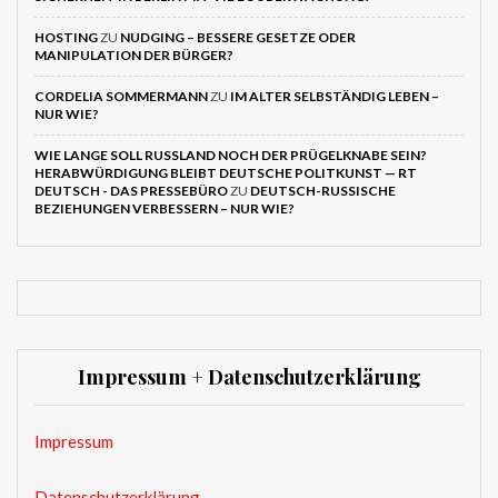
HOSTING
ZU
NUDGING – BESSERE GESETZE ODER
MANIPULATION DER BÜRGER?
CORDELIA SOMMERMANN
ZU
IM ALTER SELBSTÄNDIG LEBEN –
NUR WIE?
WIE LANGE SOLL RUSSLAND NOCH DER PRÜGELKNABE SEIN?
HERABWÜRDIGUNG BLEIBT DEUTSCHE POLITKUNST — RT
DEUTSCH - DAS PRESSEBÜRO
ZU
DEUTSCH-RUSSISCHE
BEZIEHUNGEN VERBESSERN – NUR WIE?
Impressum + Datenschutzerklärung
Impressum
Datenschutzerklärung