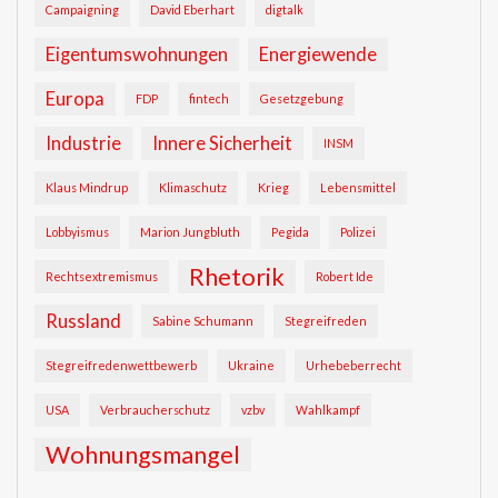
Campaigning
David Eberhart
digtalk
Eigentumswohnungen
Energiewende
Europa
FDP
fintech
Gesetzgebung
Industrie
Innere Sicherheit
INSM
Klaus Mindrup
Klimaschutz
Krieg
Lebensmittel
Lobbyismus
Marion Jungbluth
Pegida
Polizei
Rhetorik
Rechtsextremismus
Robert Ide
Russland
Sabine Schumann
Stegreifreden
Stegreifredenwettbewerb
Ukraine
Urhebeberrecht
USA
Verbraucherschutz
vzbv
Wahlkampf
Wohnungsmangel