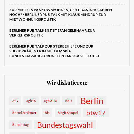
ZUR MIETE IN PANKOW WOHNEN, GEHT DAS IN 10 JAHREN
NOCH? / BERLINER PUB TALK MIT KLAUS MINDRUP ZUR
MIETWOHNUNGSPOLITIK
BERLINER PUB TALK MIT STEFAN GELBHAAR ZUR
VERKEHRSPOLITIK
BERLINER PUB TALK ZUR STERBEHILFE UND ZUR
SUIZIDPRÄVENTION MIT DEM SPD-
BUNDESTAGSABGEORDNETEN LARS CASTELLUCCI
Wir diskutieren:
Berlin
AfD
agh16
agh2016
BBU
btw17
Bernd Schlömer
Bio
Birgit Kömpel
Bundestagswahl
Bundestag