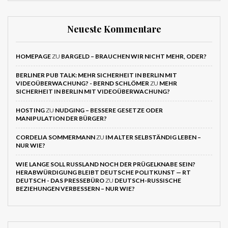
Neueste Kommentare
HOMEPAGE
ZU
BARGELD – BRAUCHEN WIR NICHT MEHR, ODER?
BERLINER PUB TALK: MEHR SICHERHEIT IN BERLIN MIT
VIDEOÜBERWACHUNG? - BERND SCHLÖMER
ZU
MEHR
SICHERHEIT IN BERLIN MIT VIDEOÜBERWACHUNG?
HOSTING
ZU
NUDGING – BESSERE GESETZE ODER
MANIPULATION DER BÜRGER?
CORDELIA SOMMERMANN
ZU
IM ALTER SELBSTÄNDIG LEBEN –
NUR WIE?
WIE LANGE SOLL RUSSLAND NOCH DER PRÜGELKNABE SEIN?
HERABWÜRDIGUNG BLEIBT DEUTSCHE POLITKUNST — RT
DEUTSCH - DAS PRESSEBÜRO
ZU
DEUTSCH-RUSSISCHE
BEZIEHUNGEN VERBESSERN – NUR WIE?